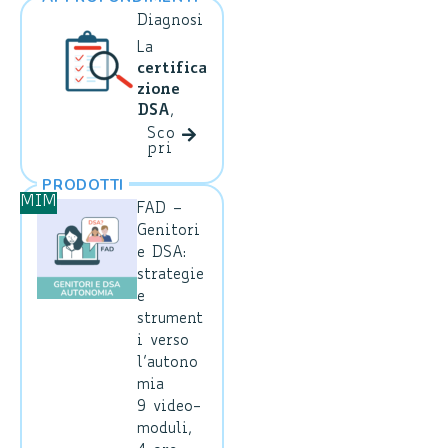
Diagnosi
La
certifica
zione
DSA
,
rilasciat
Sco
pri
a a
seguito
PRODOTTI
della
MIM
FAD –
diagnosi
Genitori
di
e DSA:
professi
strategie
onisti
e
qualifica
strument
ti,
i verso
permette
agli
l’autono
studenti
mia
di
9 video-
ricevere
moduli,
support