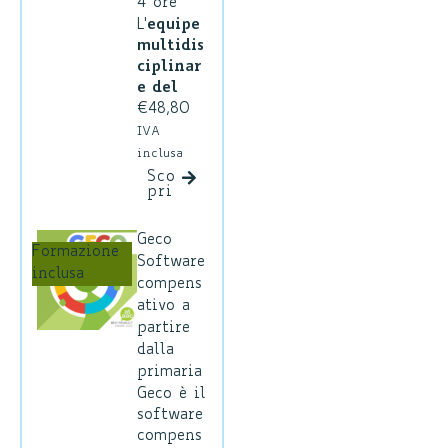
4 ore
o
L'
equipe
personal
multidis
izzato
ciplinar
durante
e del
tutto il
Centro
€
48,80
percorso
per
IVA
di studi.
l'Appre
inclusa
Ma in
ndiment
Sco
cosa
pri
o
consiste
"Laborat
la
ori
Geco
diagnosi
Formazione
Anastasi
Software
, dove e
inclusa
s"
vi
compens
quando
accompa
ativo a
farla?
gnerà
partire
alla
dalla
scoperta
primaria
e
Geco è il
all'appro
software
fondime
compens
nto delle