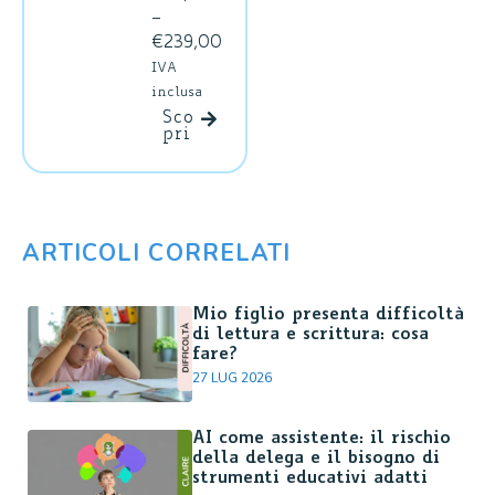
acquistar
dalla
aiuta i
–
e licenze
scuola
ragazzi
€
239,00
d'uso
primaria
con DSA
IVA
della
all'età
e gli
inclusa
durata
adulta.
studenti
da 1 a 5
Sco
con
pri
anni. È
difficol
disponib
tà di
ile anche
lettura
in
e
versione
ARTICOLI CORRELATI
compren
Geco
sione
BES
, che
del
compren
Mio figlio presenta difficoltà
testo,
de anche
di lettura e scrittura: cosa
scrittura
l'accesso
fare?
e
alla
27 LUG 2026
organizz
Libreria
azione
Risorse
dello
AI come assistente: il rischio
BES
,
studio
a
della delega e il bisogno di
opzione
strumenti educativi adatti
studiare,
raccoma