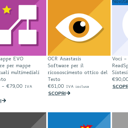
Novità
Mappe EVO
OCR Anastasis
Voci – 
re per mappe
Software per il
ReadSp
uali multimediali
riconoscimento ottico del
Sintesi
ato
Testo
€
90,0
SCOPR
–
€
79,00
€
61,00
IVA
IVA inclusa
SCOPRI
I