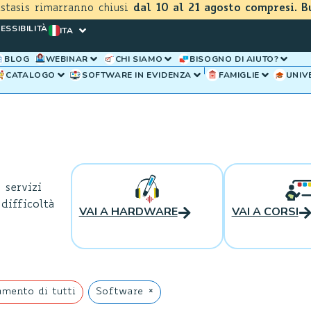
astasis rimarranno chiusi
dal 10 al 21 agosto compresi. B
ESSIBILITÀ
ITA
BLOG
WEBINAR
CHI SIAMO
BISOGNO DI AIUTO?
CATALOGO
SOFTWARE IN EVIDENZA
FAMIGLIE
UNIV
 servizi
difficoltà
VAI A HARDWARE
VAI A CORSI
×
mento di tutti
Software