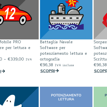
Mobile PRO
Battaglia Navale
Sorpas
re per lettura e
Software per
Softwa
potenziamento lettura e
potenz
0
–
€
339,00
ortografia
Scrittu
IVA
€
96,38
€
96,38
IVA inclusa
SCOPRI
SCOPR
I