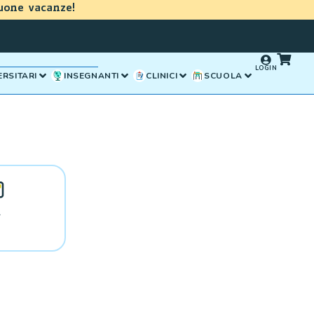
uone vacanze!
LOGIN
ERSITARI
INSEGNANTI
CLINICI
SCUOLA