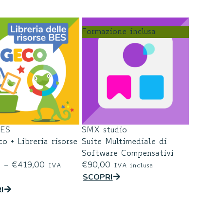
Formazione inclusa
BES
SMX studio
o + Libreria risorse
Suite Multimediale di
Software Compensativi
0
–
€
419,00
€
90,00
IVA
IVA inclusa
SCOPRI
I