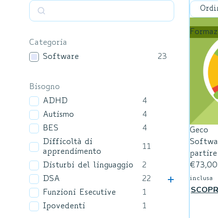
Formaz
Categoria
Software
23
Bisogno
ADHD
4
Autismo
4
BES
4
Geco
Softwa
Difficoltà di
11
apprendimento
partire
€
73,00
Disturbi del linguaggio
2
DSA
22
inclusa
SCOPR
Funzioni Esecutive
1
Ipovedenti
1