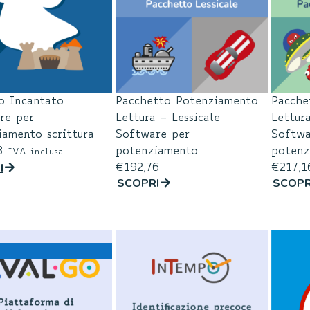
lo Incantato
Pacchetto Potenziamento
Pacche
re per
Lettura – Lessicale
Lettur
iamento scrittura
Software per
Softwa
8
potenziamento
potenz
IVA inclusa
I
€
192,76
€
217,1
SCOPRI
SCOPR