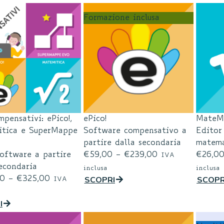
Formazione inclusa
pensativi: ePico!,
ePico!
MateMi
tica e SuperMappe
Software compensativo a
Editor 
partire dalla secondaria
matema
software a partire
€
59,00
–
€
239,00
€
26,0
IVA
econdaria
inclusa
inclusa
SCOPRI
SCOPR
00
–
€
325,00
IVA
I