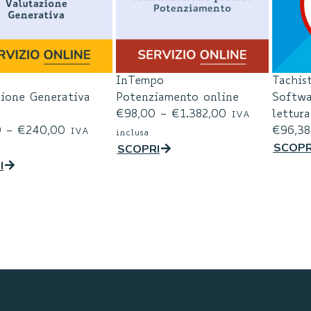
InTempo
Tachis
zione Generativa
Potenziamento online
Softwa
€
98,00
–
€
1.382,00
lettura
IVA
0
–
€
240,00
€
96,38
IVA
inclusa
SCOPR
SCOPRI
I