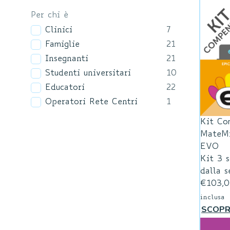
Per chi è
Clinici
7
Famiglie
21
Insegnanti
21
Studenti universitari
10
Educatori
22
Operatori Rete Centri
1
Kit Com
MateMi
EVO
Kit 3 
dalla s
€
103,
inclusa
SCOPR