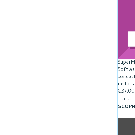
Super
Softwa
concett
install
€
37,00
inclusa
SCOPR