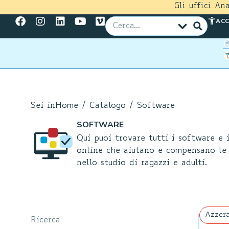
Gli uffici An
ACC
Sei in
Home
/
Catalogo
/ Software
SOFTWARE
Qui puoi trovare tutti i software e i
online che aiutano e compensano le 
nello studio di ragazzi e adulti.
Azzera
Ricerca