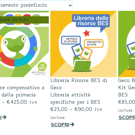
ione inclusa
Libreria Risorse BES di
Geco 
re compensativo a
Geco
Kit Gec
 dalla primaria
Libreria attività
BES
–
€
425,00
specifiche per i BES
€
85,0
IVA
€
25,00
–
€
90,00
IVA
inclusa
I
SCOPR
inclusa
SCOPRI