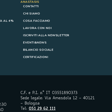
ANASTASIS
CONTATTI
CHI SIAMO
A AL 4%
COSA FACCIAMO
LAVORA CON NOI
ISCRIVITI ALLA NEWSLETTER
EVENTI&NEWS
BILANCIO SOCIALE
CERTIFICAZIONI
C.F. e P.I. n° IT 03551890373
Sede legale: Via Amendola 12 – 40121
– Bologna
2:30
Tel:
051 29 62 111
30