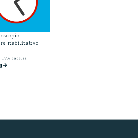
toscopio
re riabilitativo
IVA inclusa
I