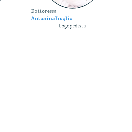
Dottoressa
Antonina
Truglio
Logopedista