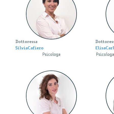
Dottoressa
Dottores
Silvia
Cafiero
Elisa
Car
Psicologa
Psicologa