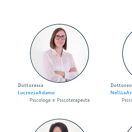
Dottoressa
Dottores
Lucrezia
Adamo
Nellia
Ar
Psicologa e Psicoterapeuta
Psic