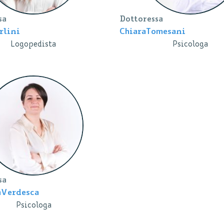
sa
Dottoressa
rlini
Chiara
Tomesani
Logopedista
Psicologa
sa
a
Verdesca
Psicologa