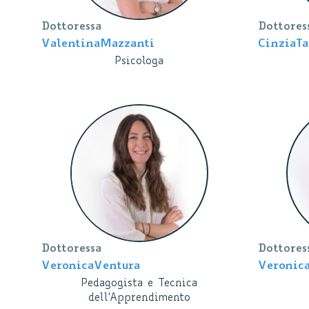
Dottoressa
Dottores
Valentina
Mazzanti
Cinzia
Ta
Psicologa
Dottoressa
Dottores
Veronica
Ventura
Veronic
Pedagogista e Tecnica
dell'Apprendimento