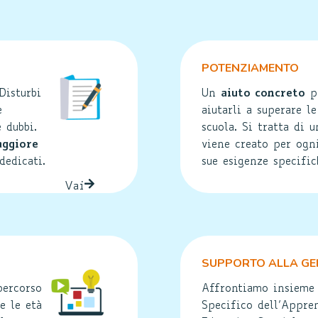
POTENZIAMENTO
Disturbi
Un
aiuto concreto
pe
e
aiutarli a superare l
 dubbi.
scuola. Si tratta di u
ggiore
viene creato per ogn
dedicati.
sue esigenze specific
Vai
SUPPORTO ALLA GEN
percorso
Affrontiamo insieme l
e le età
Specifico dell’Appre