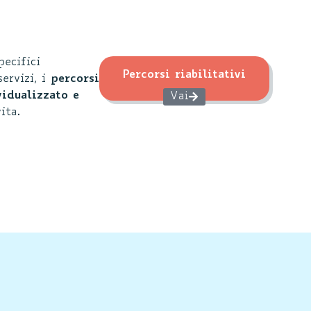
pecifici
Percorsi riabilitativi
ervizi, i
percorsi
idualizzato e
Vai
ita.