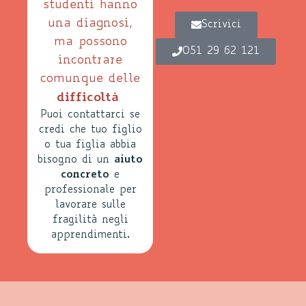
studenti hanno
una diagnosi,
Scrivici
ma possono
051 29 62 121
incontrare
comunque delle
difficoltà
Puoi contattarci se
credi che tuo figlio
o tua figlia abbia
bisogno di un
aiuto
concreto
e
professionale per
lavorare sulle
fragilità negli
apprendimenti
.