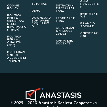
ALLA
TUTORIAL
NEWSLETTE
COOKIE
DETRAZIONI
R
POLICY
FISCALI PER
DEMO
I DSA
EVENTI&NE
POLITICA
WS
DOWNLOAD
PER LA
LEGGE 170 E
SOFTWARE
SICUREZZA
I DSA
ACQUISTAT
BILANCIO
DELLE
O
SOCIALE
INFORMAZIO
AGEVOLAZI
NI (PDF)
ONI LEGGE
CERTIFICAZI
104/92
ONI
POLITICA
PER LA
CARTA DEL
QUALITÀ
DOCENTE
(PDF)
DICHIARAZI
ONE DI
ACCESSIBILI
TÀ (PDF)
© 2025 –
2026
Anastasis Società Cooperativa