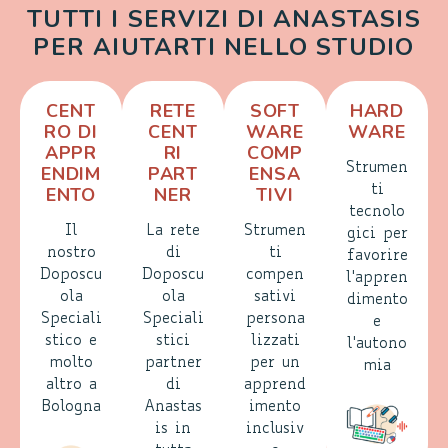
TUTTI I SERVIZI DI ANASTASIS
PER AIUTARTI NELLO STUDIO
CENT
RETE
SOFT
HARD
RO DI
CENT
WARE
WARE
APPR
RI
COMP
Strumen
ENDIM
PART
ENSA
ENTO
NER
TIVI
ti
tecnolo
Il
La rete
Strumen
gici per
nostro
di
ti
favorire
Doposcu
Doposcu
compen
l'appren
ola
ola
sativi
dimento
Speciali
Speciali
persona
e
stico e
stici
lizzati
l'autono
molto
partner
per un
mia
altro a
di
apprend
Bologna
Anastas
imento
is in
inclusiv