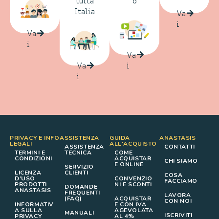
tutta
o
Italia
Va
i
Va
i
Va
Va
i
i
PRIVACY E INFO
ASSISTENZA
GUIDA
ANASTASIS
LEGALI
ALL'ACQUISTO
ASSISTENZA
CONTATTI
TERMINI E
TECNICA
COME
CONDIZIONI
ACQUISTAR
CHI SIAMO
E ONLINE
SERVIZIO
LICENZA
CLIENTI
COSA
D’USO
CONVENZIO
FACCIAMO
PRODOTTI
NI E SCONTI
DOMANDE
ANASTASIS
FREQUENTI
LAVORA
(FAQ)
ACQUISTAR
CON NOI
INFORMATIV
E CON IVA
A SULLA
AGEVOLATA
MANUALI
ISCRIVITI
PRIVACY
AL 4%