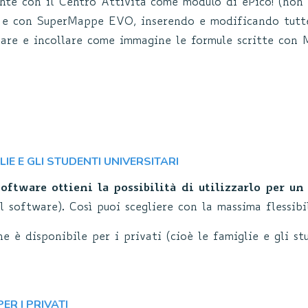
ente con il Centro Attività come modulo di ePico! (non
o! e con SuperMappe EVO, inserendo e modificando tutt
iare e incollare come immagine le formule scritte con 
LIE E GLI STUDENTI UNIVERSITARI
oftware ottieni la possibilità di utilizzarlo per u
 software). Così puoi scegliere con la massima flessibil
 è disponibile per i privati (cioè le famiglie e gli stu
ER I PRIVATI