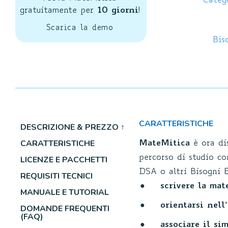
4.91
su 5
Categ
gratuitamente per
10 giorni
!
su base
Scarica la demo
di
Bis
recensioni
CARATTERISTICHE
DESCRIZIONE & PREZZO ↑
CARATTERISTICHE
MateMitica
è ora di
percorso di studio co
LICENZE E PACCHETTI
DSA o altri Bisogni E
REQUISITI TECNICI
scrivere la mat
MANUALE E TUTORIAL
orientarsi nell
DOMANDE FREQUENTI
(FAQ)
associare il si