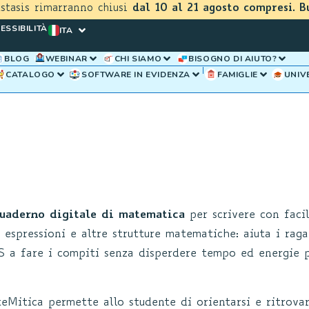
astasis rimarranno chiusi
dal 10 al 21 agosto compresi. B
ESSIBILITÀ
ITA
BLOG
WEBINAR
CHI SIAMO
BISOGNO DI AIUTO?
CATALOGO
SOFTWARE IN EVIDENZA
FAMIGLIE
UNIV
uaderno digitale di matematica
per scrivere con facil
 espressioni e altre strutture matematiche: aiuta i raga
S a fare i compiti senza disperdere tempo ed energie 
teMitica permette allo studente di orientarsi e ritrova