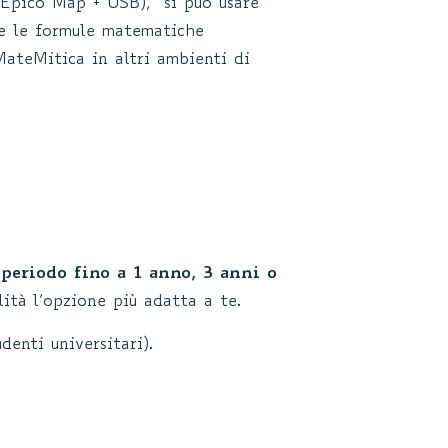
 Epico Map + USB), si può usare
e le formule matematiche
MateMitica in altri ambienti di
n periodo fino a 1 anno, 3 anni o
ità l’opzione più adatta a te.
denti universitari).