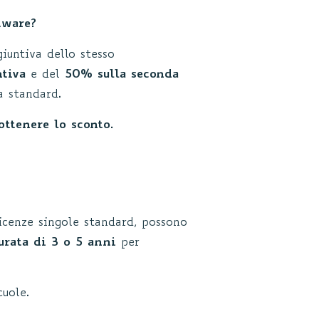
tware?
giuntiva dello stesso
ntiva
e del
50% sulla seconda
za standard.
ttenere lo sconto.
licenze singole standard, possono
urata di 3 o 5 anni
per
cuole.