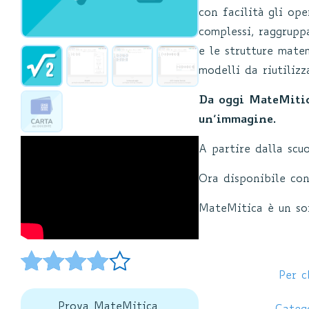
con facilità gli ope
complessi, raggrupp
e le strutture mate
modelli da riutilizz
Da oggi MateMitic
un’immagine.
A partire dalla scu
Ora disponibile con
MateMitica è un s
Per c
Valutato
11
Prova MateMitica