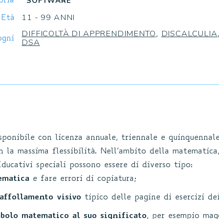
SOFTWARE
oria
11 - 99 ANNI
Età
DIFFICOLTÀ DI APPRENDIMENTO
DISCALCULIA
,
ogni
DSA
sponibile con licenza annuale, triennale e quinquennal
n la massima flessibilità. Nell’ambito della matematica,
ducativi speciali possono essere di diverso tipo:
ematica
e fare errori di copiatura;
’affollamento visivo
tipico delle pagine di esercizi de
mbolo matematico al suo significato
, per esempio mag