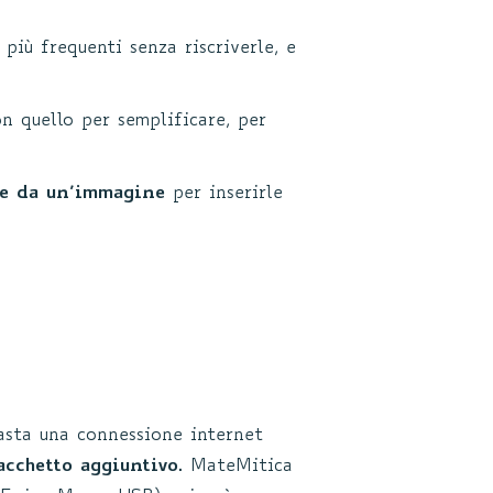
più frequenti senza riscriverle, e
on quello per semplificare, per
he da un’immagine
per inserirle
asta una connessione internet
acchetto aggiuntivo
. MateMitica