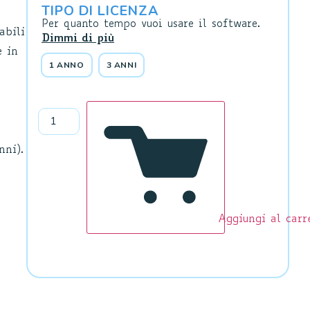
TIPO DI LICENZA
Per quanto tempo vuoi usare il software.
abili
Dimmi di più
e in
1 ANNO
3 ANNI
nni).
Aggiungi al carr