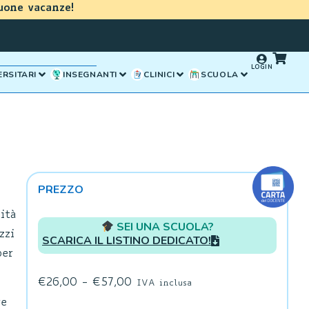
uone vacanze!
LOGIN
ERSITARI
INSEGNANTI
CLINICI
SCUOLA
PREZZO
ità
SEI UNA SCUOLA?
zzi
SCARICA IL LISTINO DEDICATO!
per
€
26,00
-
€
57,00
IVA inclusa
re