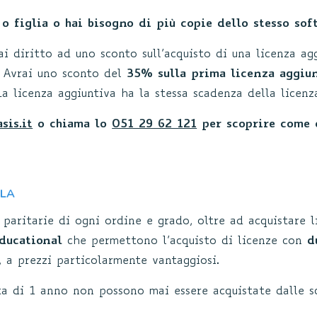
 o figlia o hai bisogno di più copie dello stesso sof
ai diritto ad uno sconto sull’acquisto di una licenza ag
 Avrai uno sconto del
35% sulla prima licenza aggiu
La licenza aggiuntiva ha la stessa scadenza della licen
sis.it
o chiama lo
051 29 62 121
per scoprire come o
OLA
 paritarie di ogni ordine e grado, oltre ad acquistare 
Educational
che permettono l’acquisto di licenze con
d
e, a prezzi particolarmente vantaggiosi.
ta di 1 anno non possono mai essere acquistate dalle s