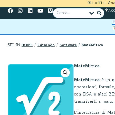
Gli uffici An
ACC
SEI IN
HOME
/
Catalogo
/
Software
/
MateMitica
MateMitica
MateMitica
è un
q
operazioni, formule,
con DSA e altri BE
trascriverli a mano.
L’interfaccia di Ma