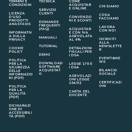
TERMINI E
TECNICA
COME
CONDIZIONI
ACQUISTAR
CHI SIAMO
E ONLINE
SERVIZIO
LICENZA
CLIENTI
COSA
D’USO
CONVENZIO
FACCIAMO
PRODOTTI
NI E SCONTI
DOMANDE
ANASTASIS
FREQUENTI
LAVORA
(FAQ)
ACQUISTAR
CON NOI
INFORMATIV
E CON IVA
A SULLA
AGEVOLATA
MANUALI
ISCRIVITI
PRIVACY
AL 4%
ALLA
TUTORIAL
NEWSLETTE
COOKIE
DETRAZIONI
R
POLICY
FISCALI PER
DEMO
I DSA
EVENTI&NE
POLITICA
WS
DOWNLOAD
PER LA
LEGGE 170 E
SOFTWARE
SICUREZZA
I DSA
ACQUISTAT
BILANCIO
DELLE
O
SOCIALE
INFORMAZIO
AGEVOLAZI
NI (PDF)
ONI LEGGE
CERTIFICAZI
104/92
ONI
POLITICA
PER LA
CARTA DEL
QUALITÀ
DOCENTE
(PDF)
DICHIARAZI
ONE DI
ACCESSIBILI
TÀ (PDF)