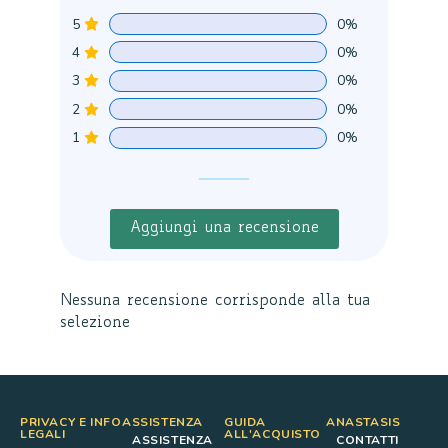
5
0%
4
0%
3
0%
2
0%
1
0%
Aggiungi una recensione
Nessuna recensione corrisponde alla tua
selezione
PRIVACY E INFO
ASSISTENZA
GUIDA
ANASTASIS
LEGALI
ALL'ACQUISTO
ASSISTENZA
CONTATTI