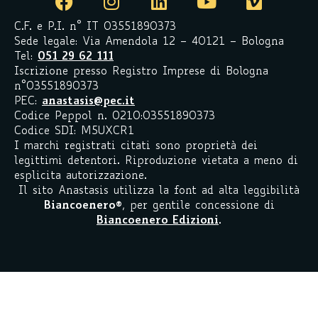
C.F. e P.I. n° IT 03551890373
Sede legale: Via Amendola 12 – 40121 – Bologna
Tel:
051 29 62 111
Iscrizione presso Registro Imprese di Bologna
n°03551890373
PEC:
anastasis@pec.it
Codice Peppol n. 0210:03551890373
Codice SDI: M5UXCR1
I marchi registrati citati sono proprietà dei
legittimi detentori. Riproduzione vietata a meno di
esplicita autorizzazione.
Il sito Anastasis utilizza la font ad alta leggibilità
Biancoenero
®
, per gentile concessione di
Biancoenero Edizioni
.