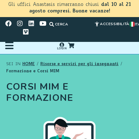
Gli uffici Anastasis rimarranno chiusi
dal 10 al 21
agosto compresi. Buone vacanze!
ACCESSIBILITÀ
CERCA
IT
LOGIN
HOME
Risorse e servizi per gli insegnanti
SEI IN
/
/
Formazione e Corsi MIM
CORSI MIM E
FORMAZIONE