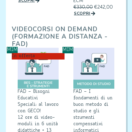
SCOPRI
ECM
€
330,00
€
242,00
SCOPRI
VIDEOCORSI ON DEMAND
(FORMAZIONE A DISTANZA -
FAD)
MIM
MIM
In offerta
FAD – Bisogni
FAD – I
Educativi
fondamenti di un
Speciali: al lavoro
buon metodo di
con GECO!
studio e gli
12 ore di video-
strumenti
moduli in 6 unità
compensativi
didattiche + 13
informatici