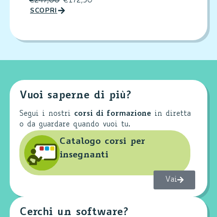
€
247,00
€
172,90
SCOPRI
Vuoi saperne di più?
Segui i nostri
corsi di formazione
in diretta
o da guardare quando vuoi tu.
Catalogo corsi per
insegnanti
Vai
Cerchi un software?