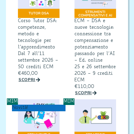
Corso Tutor DSA:
ECM – DSA e
competenze,
nuove tecnologie:
metodo e
connessione tra
tecnologie per
compensazione e
l’apprendimento
potenziamento
Dal 7 all’11
passando per l’AI
settembre 2026 –
– Ed. online
50 crediti ECM
25 e 26 settembre
€
460,00
2026 – 9 crediti
SCOPRI
ECM
€
110,00
SCOPRI
MIM
MIM
Novità!