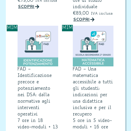
€
79,00
ore di studio
IVA inclusa
SCOPRI
individuale
€
89,00
IVA inclusa
SCOPRI
MIM
MIM
FAD –
FAD – Una
Identificazione
matematica
precoce e
accessibile a tutti
potenziamento
gli studenti:
nei DSA: dalla
indicazioni per
normativa agli
una didattica
interventi
inclusiva e per il
operativi
recupero
7 ore in 18
5 ore in 5 video-
video-moduli + 13
moduli + 16 ore