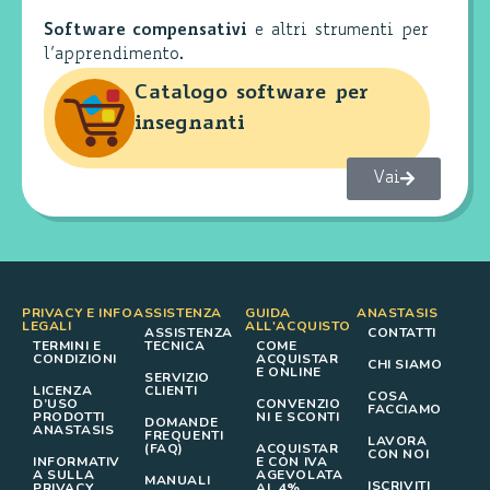
Software compensativi
e altri strumenti per
l’apprendimento.
Catalogo software per
insegnanti
Vai
PRIVACY E INFO
ASSISTENZA
GUIDA
ANASTASIS
LEGALI
ALL'ACQUISTO
ASSISTENZA
CONTATTI
TERMINI E
TECNICA
COME
CONDIZIONI
ACQUISTAR
CHI SIAMO
E ONLINE
SERVIZIO
LICENZA
CLIENTI
COSA
D’USO
CONVENZIO
FACCIAMO
PRODOTTI
NI E SCONTI
DOMANDE
ANASTASIS
FREQUENTI
LAVORA
(FAQ)
ACQUISTAR
CON NOI
INFORMATIV
E CON IVA
A SULLA
AGEVOLATA
MANUALI
ISCRIVITI
PRIVACY
AL 4%