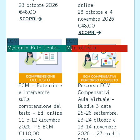
23 ottobre 2026
online
€
48,00
28 ottobre e 4
SCOPRI
novembre 2026
€
48,00
SCOPRI
ECM
ECM
Sconto Rete Centri
In offerta
MIM
MIM
ECM – Potenziare
Percorso ECM
e intervenire
Compensativi
sulla
Aula Virtuale –
comprensione del
Bundle 3 date
testo – Ed. online
25-26 settembre,
11 e 12 dicembre
23-24 ottobre e
2026 – 9 ECM
13-14 novembre
€
110,00
2026 – 27 crediti