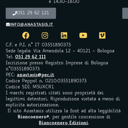
e 14:30-18:00
051 29 62 121
INFO@ANASTASIS.IT
C.F. e P.I. n° IT 03551890373
Sede legale: Via Amendola 12 – 40121 – Bologna
Tel:
051 29 62 111
Iscrizione presso Registro Imprese di Bologna
n°03551890373
PEC:
anastasis@pec.it
Codice Peppol n. 0210:03551890373
Codice SDI: M5UXCR1
I marchi registrati citati sono proprietà dei
legittimi detentori. Riproduzione vietata a meno di
esplicita autorizzazione.
Il sito Anastasis utilizza la font ad alta leggibilità
Biancoenero
®
, per gentile concessione di
Biancoenero Edizioni
.