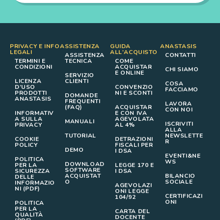
PRIVACY E INFO
ASSISTENZA
GUIDA
ANASTASIS
LEGALI
ALL'ACQUISTO
ASSISTENZA
CONTATTI
TERMINI E
TECNICA
COME
CONDIZIONI
ACQUISTAR
CHI SIAMO
E ONLINE
SERVIZIO
LICENZA
CLIENTI
COSA
D’USO
CONVENZIO
FACCIAMO
PRODOTTI
NI E SCONTI
DOMANDE
ANASTASIS
FREQUENTI
LAVORA
(FAQ)
ACQUISTAR
CON NOI
INFORMATIV
E CON IVA
A SULLA
AGEVOLATA
MANUALI
ISCRIVITI
PRIVACY
AL 4%
ALLA
TUTORIAL
NEWSLETTE
COOKIE
DETRAZIONI
R
POLICY
FISCALI PER
DEMO
I DSA
EVENTI&NE
POLITICA
WS
DOWNLOAD
PER LA
LEGGE 170 E
SOFTWARE
SICUREZZA
I DSA
ACQUISTAT
BILANCIO
DELLE
O
SOCIALE
INFORMAZIO
AGEVOLAZI
NI (PDF)
ONI LEGGE
CERTIFICAZI
104/92
ONI
POLITICA
PER LA
CARTA DEL
QUALITÀ
DOCENTE