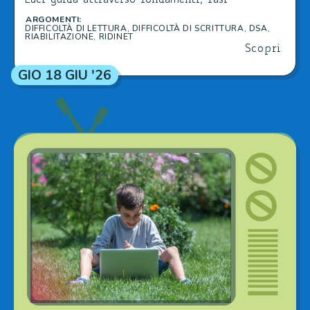
Luci guida attraverso fondamenti, fasi
applicative ed esempi clinici con RIDInet.
ARGOMENTI:
DIFFICOLTÀ DI LETTURA
,
DIFFICOLTÀ DI SCRITTURA
,
DSA
,
RIABILITAZIONE
,
RIDINET
Scopri
GIO 18 GIU '26