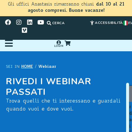
Gli uffici Anastasis rimarranno chiusi
dal 10 al 21
agosto compresi. Buone vacanze!
ACCESSIBILITÀ
CERCA
IT
LOGIN
HOME
Webinar
SEI IN
/
RIVEDI I WEBINAR
PASSATI
u
a
Trova quelli che ti interessano e guardali
r
quando vuoi e dove vuoi.
d
a
i