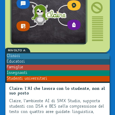
RIVOLTO A
Clinici
Educatori
Famiglie
Insegnanti
Studenti universitari
Claire: l’AI che lavora con lo studente, non al
suo posto
Claire, l'ambiente AI di SMX Studio, supporta
studenti con DSA e BES nella comprensione del
testo con quattro aree guidate: linguistica,