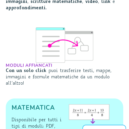
immagini
,
scritture matematiche
,
video
,
link
e
approfondimenti
.
MODULI AFFIANCATI
Con un solo click
puoi trasferire testi, mappe,
immagini e formule matematiche da un modulo
all’altro!
MATEMATICA
Disponibile per tutti i
tipi di moduli: PDF,