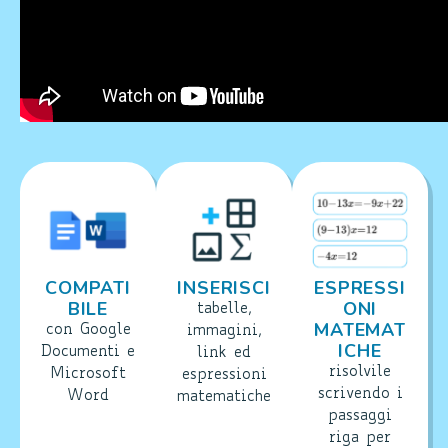
COMPATI
INSERISCI
ESPRESSI
BILE
ONI
tabelle,
MATEMAT
con Google
immagini,
ICHE
Documenti e
link ed
risolvile
Microsoft
espressioni
scrivendo i
Word
matematiche
passaggi
riga per