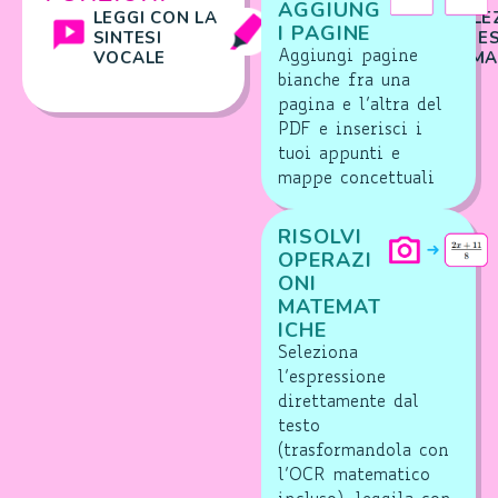
AGGIUNG
LEGGI CON LA
EVIDENZIA
SELE
I PAGINE
SINTESI
ED E
VOCALE
IMMA
Aggiungi pagine
bianche fra una
pagina e l’altra del
PDF e inserisci i
tuoi appunti e
mappe concettuali
RISOLVI
OPERAZI
ONI
MATEMAT
ICHE
Seleziona
l’espressione
direttamente dal
testo
(trasformandola con
l’OCR matematico