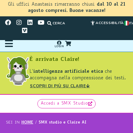
Gli uffici Anastasis rimarranno chiusi
dal 10 al 21
agosto compresi. Buone vacanze!
ACCESSIBILITÀ
CERCA
IT
LOGIN
È arrivata Claire!
L’
intelligenza artificiale etica
che
accompagna nella comprensione dei testi.
SCOPRI DI PIÙ SU CLAIRE
Accedi a SMX Studio
HOME
SMX studio e Claire AI
SEI IN
/