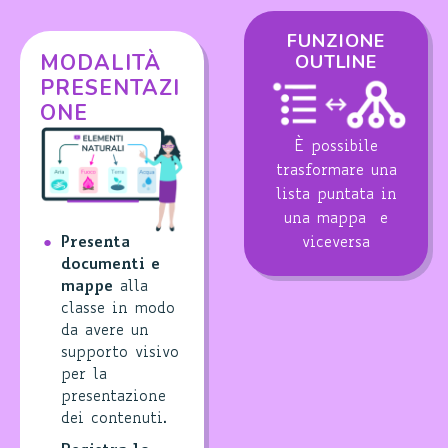
FUNZIONE
MODALITÀ
OUTLINE
PRESENTAZI
ONE
È possibile
trasformare una
lista puntata in
una mappa e
viceversa
Presenta
documenti e
mappe
alla
classe in modo
da avere un
supporto visivo
per la
presentazione
dei contenuti.