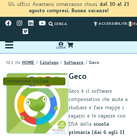
Gli uffici Anastasis rimarranno chiusi
dal 10 al 21
agosto compresi. Buone vacanze!
ACCESSIBILITÀ
CERCA
IT
LOGIN
HOME
Catalogo
Software
Geco
SEI IN
/
/
/
Geco
Formazione inclusa
Geco è il software
compensativo che aiuta a
studiare e fare mappe i
ragazzi e le ragazze con
DSA della
scuola
primaria (dai 6 agli 11