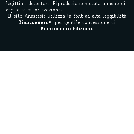
legittimi detentori. Riproduzione vietata a meno di
esplicita autorizzazione.
Il sito Anastasis utilizza la font ad alta leggibilità
Biancoenero
®
, per gentile concessione di
Biancoenero Edizioni
.