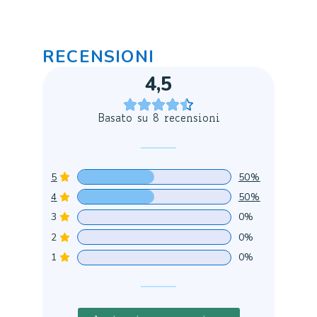
RECENSIONI
4,5
Basato su 8 recensioni
5
50%
4
50%
3
0%
2
0%
1
0%