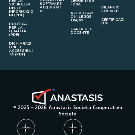
DOWNLOAD
PER LA
LEGGE 170 E
SOFTWARE
SICUREZZA
I DSA
ACQUISTAT
BILANCIO
DELLE
O
SOCIALE
INFORMAZIO
AGEVOLAZI
NI (PDF)
ONI LEGGE
CERTIFICAZI
104/92
ONI
POLITICA
PER LA
CARTA DEL
QUALITÀ
DOCENTE
(PDF)
DICHIARAZI
ONE DI
ACCESSIBILI
TÀ (PDF)
© 2025 –
2026
Anastasis Società Cooperativa
Sociale