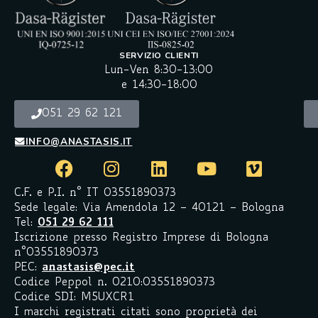
SERVIZIO CLIENTI
Lun-Ven 8:30-13:00
e 14:30-18:00
051 29 62 121
INFO@ANASTASIS.IT
C.F. e P.I. n° IT 03551890373
Sede legale: Via Amendola 12 – 40121 – Bologna
Tel:
051 29 62 111
Iscrizione presso Registro Imprese di Bologna
n°03551890373
PEC:
anastasis@pec.it
Codice Peppol n. 0210:03551890373
Codice SDI: M5UXCR1
I marchi registrati citati sono proprietà dei