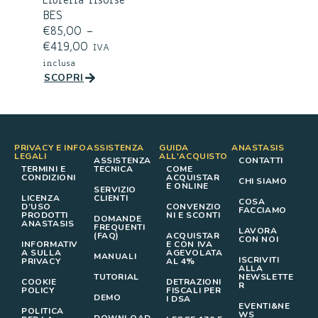
Libreria risorse
BES
€
85,00
–
€
419,00
IVA
inclusa
SCOPRI
PRIVACY E INFO
ASSISTENZA
GUIDA
ANASTASIS
LEGALI
ALL'ACQUISTO
ASSISTENZA
CONTATTI
TERMINI E
TECNICA
COME
CONDIZIONI
ACQUISTAR
CHI SIAMO
E ONLINE
SERVIZIO
LICENZA
CLIENTI
COSA
D’USO
CONVENZIO
FACCIAMO
PRODOTTI
NI E SCONTI
DOMANDE
ANASTASIS
FREQUENTI
LAVORA
(FAQ)
ACQUISTAR
CON NOI
INFORMATIV
E CON IVA
A SULLA
AGEVOLATA
MANUALI
ISCRIVITI
PRIVACY
AL 4%
ALLA
TUTORIAL
NEWSLETTE
COOKIE
DETRAZIONI
R
POLICY
FISCALI PER
DEMO
I DSA
EVENTI&NE
POLITICA
WS