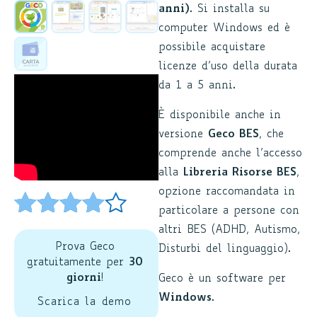
anni)
. Si installa su
computer Windows ed è
possibile acquistare
licenze d’uso della durata
da 1 a 5 anni.
È disponibile anche in
versione
Geco BES
, che
comprende anche l’accesso
alla
Libreria Risorse BES
,
opzione raccomandata in
particolare a persone con
Valutato
8
altri BES (ADHD, Autismo,
Prova Geco
4.50
su 5
Disturbi del linguaggio).
gratuitamente per
30
su base
giorni
!
Geco è un software per
di
Windows
.
Scarica la demo