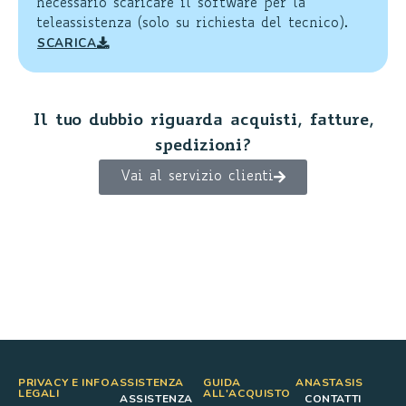
necessario scaricare il software per la
teleassistenza (solo su richiesta del tecnico).
SCARICA
Il tuo dubbio riguarda acquisti, fatture,
spedizioni?
Vai al servizio clienti
PRIVACY E INFO
ASSISTENZA
GUIDA
ANASTASIS
LEGALI
ALL'ACQUISTO
ASSISTENZA
CONTATTI