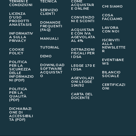
TERMINI E
TECNICA
COME
CONDIZIONI
ACQUISTAR
CHI SIAMO
E ONLINE
SERVIZIO
LICENZA
CLIENTI
COSA
D’USO
CONVENZIO
FACCIAMO
PRODOTTI
NI E SCONTI
DOMANDE
ANASTASIS
FREQUENTI
LAVORA
(FAQ)
ACQUISTAR
CON NOI
INFORMATIV
E CON IVA
A SULLA
AGEVOLATA
MANUALI
ISCRIVITI
PRIVACY
AL 4%
ALLA
TUTORIAL
NEWSLETTE
COOKIE
DETRAZIONI
R
POLICY
FISCALI PER
DEMO
I DSA
EVENTI&NE
POLITICA
WS
DOWNLOAD
PER LA
LEGGE 170 E
SOFTWARE
SICUREZZA
I DSA
ACQUISTAT
BILANCIO
DELLE
O
SOCIALE
INFORMAZIO
AGEVOLAZI
NI (PDF)
ONI LEGGE
CERTIFICAZI
104/92
ONI
POLITICA
PER LA
CARTA DEL
QUALITÀ
DOCENTE
(PDF)
DICHIARAZI
ONE DI
ACCESSIBILI
TÀ (PDF)