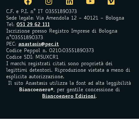
C.F. e P.I. n° IT 03551890373
Sede legale: Via Amendola 12 – 40121 – Bologna
Tel:
051 29 62 111
Iscrizione presso Registro Imprese di Bologna
n°03551890373
PEC:
anastasis@pec.it
Codice Peppol n. 0210:03551890373
Codice SDI: M5UXCR1
I marchi registrati citati sono proprietà dei
legittimi detentori. Riproduzione vietata a meno di
esplicita autorizzazione.
Il sito Anastasis utilizza la font ad alta leggibilità
Biancoenero
®
, per gentile concessione di
Biancoenero Edizioni
.