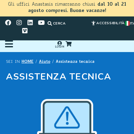
Gli uffici Anastasis rimarranno chiusi
dal 10 al 21
agosto compresi. Buone vacanze!
ACCESSIBILITÀ
CERCA
IT
LOGIN
HOME
Aiuto
Assistenza tecnica
SEI IN
/
/
ASSISTENZA TECNICA