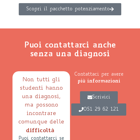
Scopri il pacchetto potenziamento
Puoi contattarci anche
senza una diagnosi
Contattaci per avere
Non tutti gli
più informazioni
studenti hanno
una diagnosi,
Scrivici
ma possono
051 29 62 121
incontrare
comunque delle
difficoltà
Puoi contattarci se