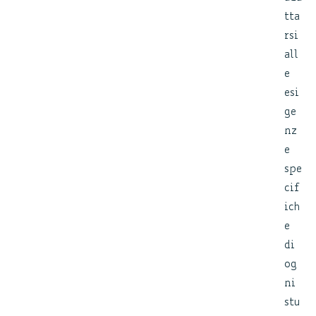
tta
rsi
all
e
esi
ge
nz
e
spe
cif
ich
e
di
og
ni
stu