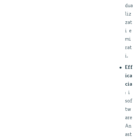
dua
liz
zat
i e
mi
rat
i.
Eff
ica
cia
: i
sof
tw
are
An
ast