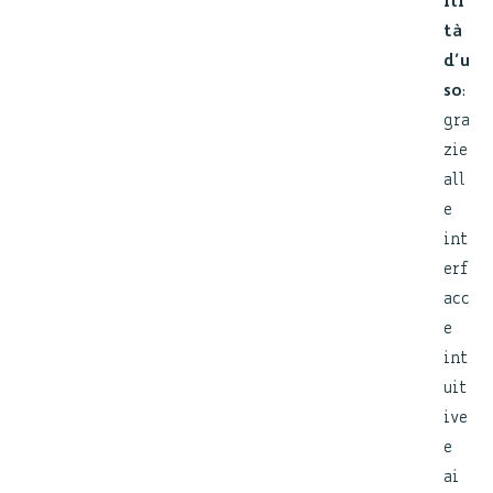
ili
tà
d’u
so
:
gra
zie
all
e
int
erf
acc
e
int
uit
ive
e
ai