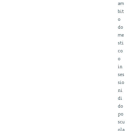
am
bit
o
do
me
sti
co
o
in
ses
sio
ni
di
do
po
scu
ola