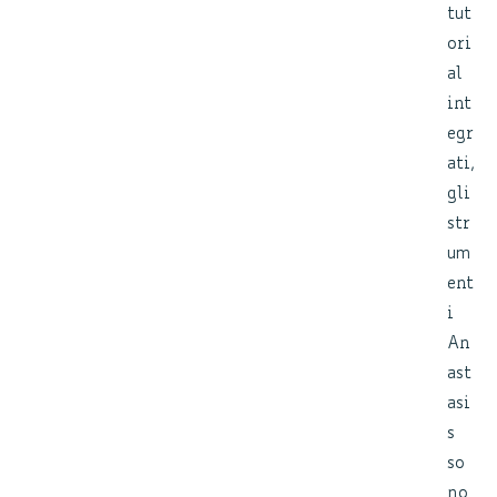
tut
ori
al
int
egr
ati,
gli
str
um
ent
i
An
ast
asi
s
so
no