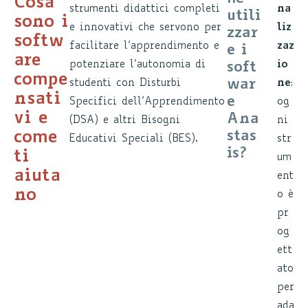
Cosa
strumenti didattici completi
na
utili
sono i
e innovativi che servono per
liz
zzar
softw
facilitare l’apprendimento e
zaz
e i
are
potenziare l’autonomia di
io
soft
compe
war
studenti con Disturbi
ne
:
nsati
e
Specifici dell’Apprendimento
og
vi e
Ana
(DSA) e altri Bisogni
ni
stas
come
Educativi Speciali (BES).
str
is?
ti
um
aiuta
ent
no
o è
pr
og
ett
ato
per
ada