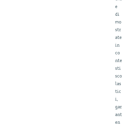
e
di
mo
str
ate
in
co
nte
sti
sco
las
tic
i,
gar
ant
en