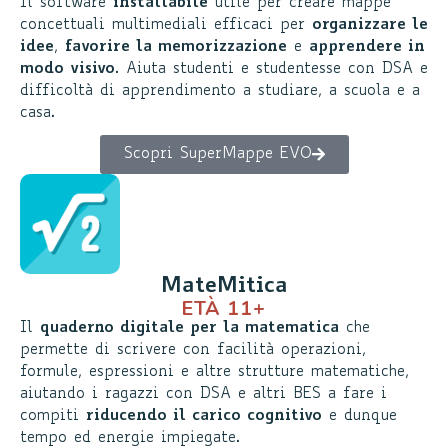
Il software
installabile
utile per creare mappe
concettuali multimediali efficaci per
organizzare le
idee
,
favorire la memorizzazione
e
apprendere in
modo visivo
. Aiuta studenti e studentesse con DSA e
difficoltà di apprendimento a studiare, a scuola e a
casa.
Scopri SuperMappe EVO
MateMitica
ETÀ 11+​
Il
quaderno digitale per la matematica
che
permette di scrivere con facilità operazioni,
formule, espressioni e altre strutture matematiche,
aiutando i ragazzi con DSA e altri BES a fare i
compiti
riducendo il carico cognitivo
e dunque
tempo ed energie impiegate.