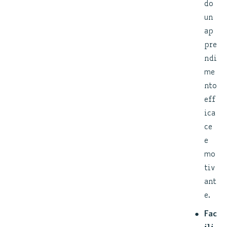
do
un
ap
pre
ndi
me
nto
eff
ica
ce
e
mo
tiv
ant
e.
Fac