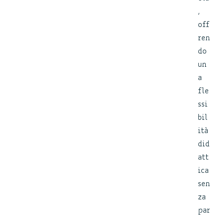
,
off
ren
do
un
a
fle
ssi
bil
ità
did
att
ica
sen
za
par