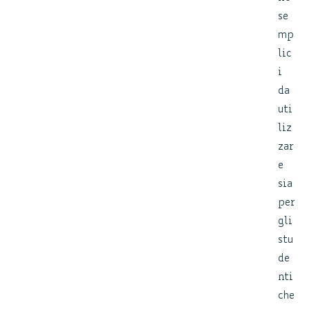
se
mp
lic
i
da
uti
liz
zar
e
sia
per
gli
stu
de
nti
che