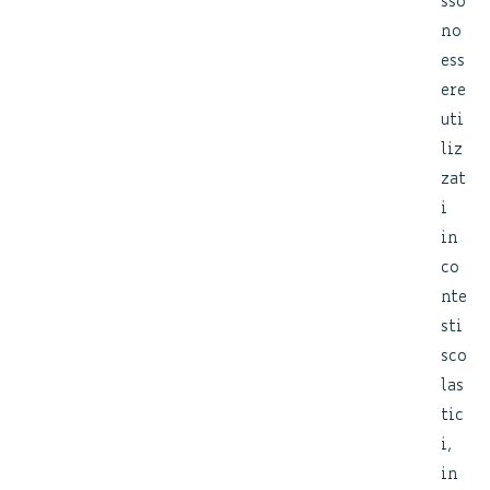
sso
no
ess
ere
uti
liz
zat
i
in
co
nte
sti
sco
las
tic
i,
in