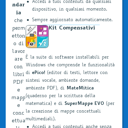
Accedi a tuoi contenuti da qualsiasi
ndar
dispositivo, in qualsiasi momento.
ia
Sempre aggiornato automaticamente.
che
Kit Compensativi
perm
etton
o di
lavor
È la suite di software installabili per
are
Windows che comprende le funzionalità
con
di
ePico!
(editor di testi, lettore con
libri
sintesi vocale, ambiente domande,
PDF
ambiente PDF), di
MateMitica
e
(quaderno per la scrittura della
mapp
matematica) e di
SuperMappe EVO
(per
e
la creazione di mappe concettuali
conc
multimediali).
ettua
Accedi a tuoi contenuti anche senza