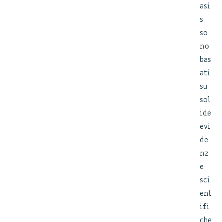
asi
s
so
no
bas
ati
su
sol
ide
evi
de
nz
e
sci
ent
ifi
che