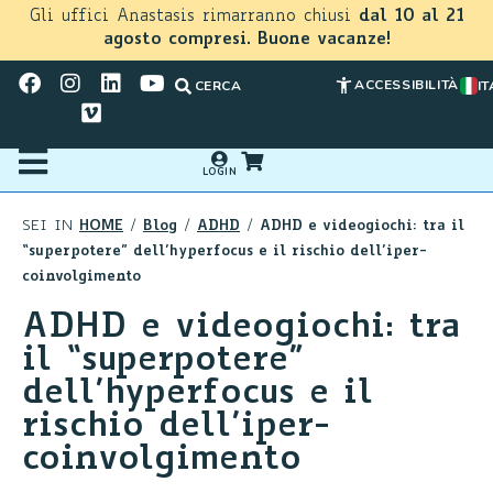
Gli uffici Anastasis rimarranno chiusi
dal 10 al 21
agosto compresi. Buone vacanze!
ACCESSIBILITÀ
CERCA
IT
LOGIN
HOME
Blog
ADHD
ADHD e videogiochi: tra il
SEI IN
/
/
/
“superpotere” dell’hyperfocus e il rischio dell’iper-
coinvolgimento
ADHD e videogiochi: tra
il “superpotere”
dell’hyperfocus e il
rischio dell’iper-
coinvolgimento