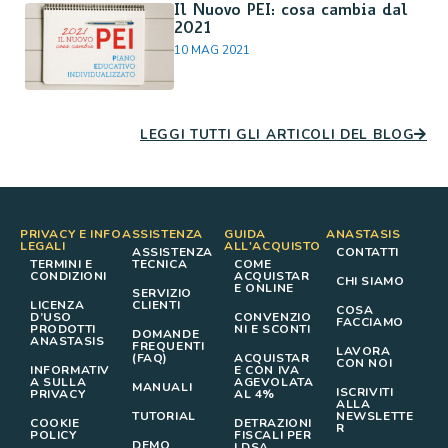
Il Nuovo PEI: cosa cambia dal
2021
10 MAG 2021
LEGGI TUTTI GLI ARTICOLI DEL BLOG
PRIVACY E INFO
ASSISTENZA
GUIDA
ANASTASIS
LEGALI
ALL'ACQUISTO
ASSISTENZA
CONTATTI
TERMINI E
TECNICA
COME
CONDIZIONI
ACQUISTAR
CHI SIAMO
E ONLINE
SERVIZIO
LICENZA
CLIENTI
COSA
D’USO
CONVENZIO
FACCIAMO
PRODOTTI
NI E SCONTI
DOMANDE
ANASTASIS
FREQUENTI
LAVORA
(FAQ)
ACQUISTAR
CON NOI
INFORMATIV
E CON IVA
A SULLA
AGEVOLATA
MANUALI
ISCRIVITI
PRIVACY
AL 4%
ALLA
TUTORIAL
NEWSLETTE
COOKIE
DETRAZIONI
R
POLICY
FISCALI PER
DEMO
I DSA