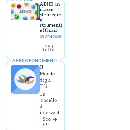
ADHD in
classe:
strategie
e
strumenti
efficaci
09 GEN 2026
Leggi
tutto
APPROFONDIMENTI
Il
Mondo
degli
Elli
Un
modello
di
intervent
o
Sco
pri
educativ