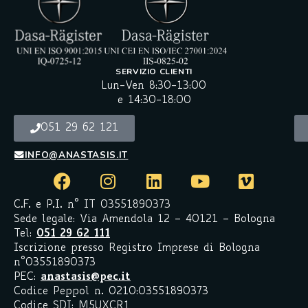
SERVIZIO CLIENTI
Lun-Ven 8:30-13:00
e 14:30-18:00
051 29 62 121
INFO@ANASTASIS.IT
C.F. e P.I. n° IT 03551890373
Sede legale: Via Amendola 12 – 40121 – Bologna
Tel:
051 29 62 111
Iscrizione presso Registro Imprese di Bologna
n°03551890373
PEC:
anastasis@pec.it
Codice Peppol n. 0210:03551890373
Codice SDI: M5UXCR1