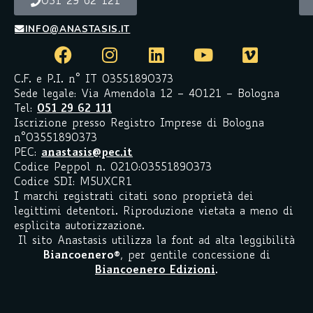
051 29 62 121
INFO@ANASTASIS.IT
C.F. e P.I. n° IT 03551890373
Sede legale: Via Amendola 12 – 40121 – Bologna
Tel:
051 29 62 111
Iscrizione presso Registro Imprese di Bologna
n°03551890373
PEC:
anastasis@pec.it
Codice Peppol n. 0210:03551890373
Codice SDI: M5UXCR1
I marchi registrati citati sono proprietà dei
legittimi detentori. Riproduzione vietata a meno di
esplicita autorizzazione.
Il sito Anastasis utilizza la font ad alta leggibilità
Biancoenero
®
, per gentile concessione di
Biancoenero Edizioni
.