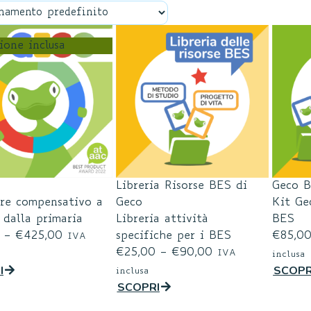
ione inclusa
Libreria Risorse BES di
Geco 
re compensativo a
Geco
Kit Gec
 dalla primaria
Libreria attività
BES
–
€
425,00
specifiche per i BES
€
85,0
IVA
€
25,00
–
€
90,00
IVA
inclusa
I
SCOPR
inclusa
SCOPRI