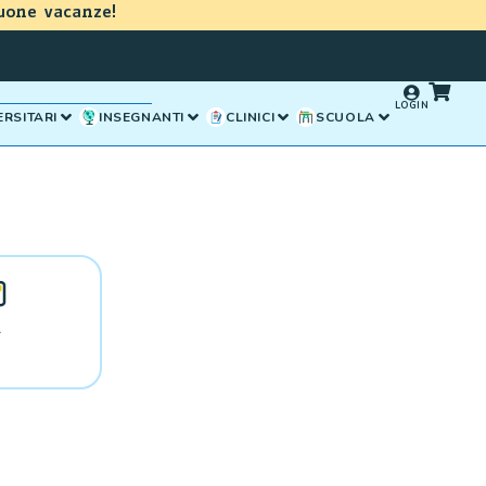
uone vacanze!
LOGIN
ERSITARI
INSEGNANTI
CLINICI
SCUOLA