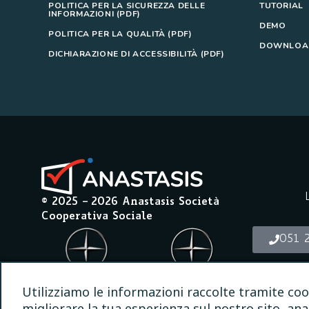
POLITICA PER LA SICUREZZA DELLE
TUTORIAL
INFORMAZIONI (PDF)
DEMO
POLITICA PER LA QUALITÀ (PDF)
DOWNLOAD
DICHIARAZIONE DI ACCESSIBILITÀ (PDF)
© 2025 –
2026
Anastasis Società
Cooperativa Sociale
051 
INFO@A
Utilizziamo le informazioni raccolte tramite coo
migliorare la tua esperienza sul nostro sito, anal