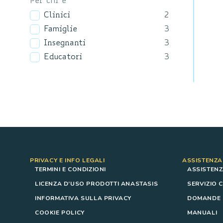
Per chi è
Clinici
2
Famiglie
3
Insegnanti
3
Educatori
3
PRIVACY E INFO LEGALI
ASSISTENZA
TERMINI E CONDIZIONI
ASSISTENZ
LICENZA D’USO PRODOTTI ANASTASIS
SERVIZIO C
INFORMATIVA SULLA PRIVACY
DOMANDE F
COOKIE POLICY
MANUALI