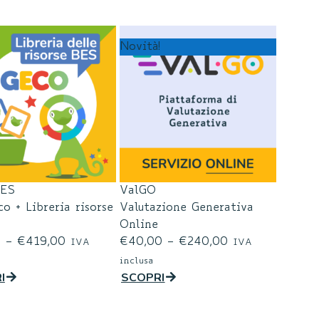
Novità!
BES
ValGO
o + Libreria risorse
Valutazione Generativa
Online
0
–
€
419,00
€
40,00
–
€
240,00
IVA
IVA
inclusa
I
SCOPRI