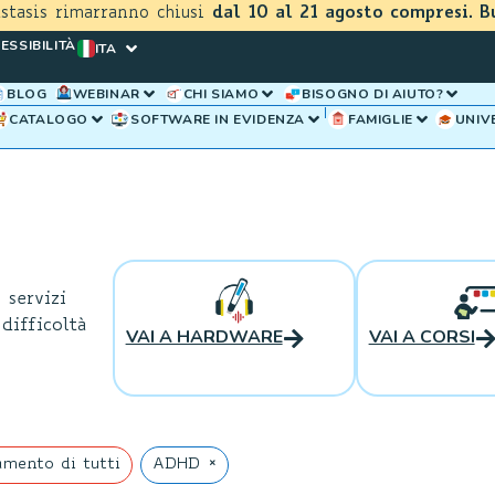
astasis rimarranno chiusi
dal 10 al 21 agosto compresi. B
ESSIBILITÀ
ITA
BLOG
WEBINAR
CHI SIAMO
BISOGNO DI AIUTO?
CATALOGO
SOFTWARE IN EVIDENZA
FAMIGLIE
UNIV
 servizi
difficoltà
VAI A HARDWARE
VAI A CORSI
×
mento di tutti
ADHD