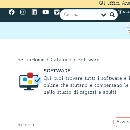
Gli uffici An
ACC
Sei in
Home
/
Catalogo
/ Software
SOFTWARE
Qui puoi trovare tutti i software e i
online che aiutano e compensano le 
nello studio di ragazzi e adulti.
Azzera
Ricerca