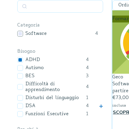
Formaz
Categoria
Software
4
Bisogno
ADHD
4
Autismo
4
BES
3
Geco
Softwa
Difficoltà di
4
apprendimento
partire
€
73,00
Disturbi del linguaggio
1
DSA
4
inclusa
SCOPR
Funzioni Esecutive
1