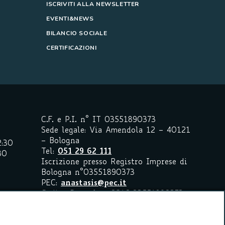
ISCRIVITI ALLA NEWSLETTER
EVENTI&NEWS
BILANCIO SOCIALE
CERTIFICAZIONI
C.F. e P.I. n° IT 03551890373
Sede legale: Via Amendola 12 – 40121
– Bologna
2:30
Tel:
051 29 62 111
30
Iscrizione presso Registro Imprese di
Bologna n°03551890373
PEC:
anastasis@pec.it
Codice Peppol n. 0210:03551890373
Codice SDI: M5UXCR1
I marchi registrati citati sono