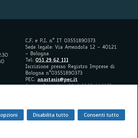
C.F. e P.I. n° IT 03551890373
Sede legale: Via Amendola 12 – 40121
– Bologna
2:30
Tel:
051 29 62 111
30
Iscrizione presso Registro Imprese di
Bologna n°03551890373
PEC:
anastasis@pec.it
Codice Peppol n. 0210:03551890373
Codice SDI: M5UXCR1
I marchi registrati citati sono
proprietà dei legittimi detentori.
Riproduzione vietata a meno di
 opzioni
Disabilita tutto
Consenti tutto
esplicita autorizzazione.
ione di
Biancoenero Edizioni
.