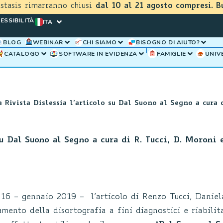
astasis rimarranno chiusi
dal 10 al 21 agosto compresi. B
ESSIBILITÀ
ITA
BLOG
WEBINAR
CHI SIAMO
BISOGNO DI AIUTO?
CATALOGO
SOFTWARE IN EVIDENZA
FAMIGLIE
UNIV
a Rivista Dislessia l’articolo su Dal Suono al Segno a cura d
su Dal Suono al Segno a cura di R. Tucci, D. Moroni e
l. 16 – gennaio 2019 – l’articolo di Renzo Tucci, Danie
ento della disortografia a fini diagnostici e riabilita