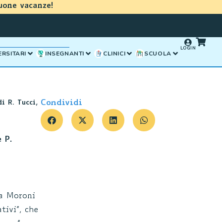
uone vacanze!
LOGIN
ERSITARI
INSEGNANTI
CLINICI
SCUOLA
Condividi
i R. Tucci,
 P.
la Moroni
tivi”, che