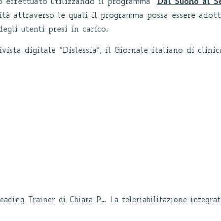
vo effettuato utilizzando il programma “
Dal Suono al S
tà attraverso le quali il programma possa essere adot
egli utenti presi in carico.
vista digitale “Dislessia”, il Giornale italiano di clinic
Pubblicato su Minerva Pediatrica l’articolo su Reading Trainer di Chiara Pecini