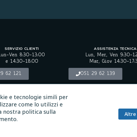
SERVIZIO CLIENTI
ASSISTENZA TECNICA
Lun-Ven 8:30-13:00
Lun, Mer, Ven 9:30-1
e 14:30-18:00
Mar, Giov 14:30-17:
29 62 121
051 29 62 139
NASTASIS.IT
kie e tecnologie simili per
izzare come lo utilizzi e
 nostra politica sulla
Altre
omento.
ont ad alta leggibilità
Biancoenero
®
, per gentile concess