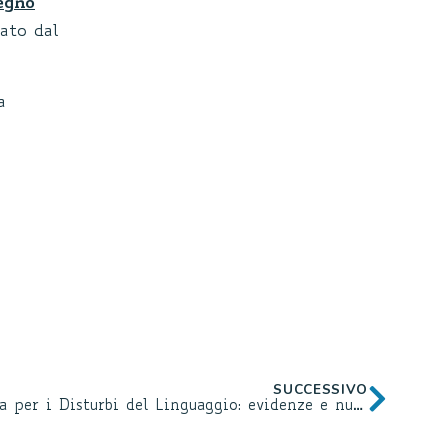
egno
”
tato dal
a
SUCCESSIVO
La teleriabilitazione integrata per i Disturbi del Linguaggio: evidenze e nuovi modelli di intervento