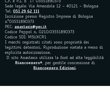
C.F. e P.I. n° IT 03551890373
Sede legale: Via Amendola 12 – 40121 – Bologna
Tel:
051 29 62 111
Iscrizione presso Registro Imprese di Bologna
n°03551890373
PEC:
anastasis@pec.it
Codice Peppol n. 0210:03551890373
Codice SDI: M5UXCR1
I marchi registrati citati sono proprietà dei
legittimi detentori. Riproduzione vietata a meno di
esplicita autorizzazione.
Il sito Anastasis utilizza la font ad alta leggibilità
Biancoenero
®
, per gentile concessione di
Biancoenero Edizioni
.