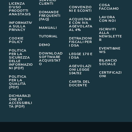
LICENZA
CLIENTI
COSA
D’USO
CONVENZIO
FACCIAMO
PRODOTTI
NI E SCONTI
DOMANDE
ANASTASIS
FREQUENTI
LAVORA
(FAQ)
ACQUISTAR
CON NOI
INFORMATIV
E CON IVA
A SULLA
AGEVOLATA
MANUALI
ISCRIVITI
PRIVACY
AL 4%
ALLA
TUTORIAL
NEWSLETTE
COOKIE
DETRAZIONI
R
POLICY
FISCALI PER
DEMO
I DSA
EVENTI&NE
POLITICA
WS
DOWNLOAD
PER LA
LEGGE 170 E
SOFTWARE
SICUREZZA
I DSA
ACQUISTAT
BILANCIO
DELLE
O
SOCIALE
INFORMAZIO
AGEVOLAZI
NI (PDF)
ONI LEGGE
CERTIFICAZI
104/92
ONI
POLITICA
PER LA
CARTA DEL
QUALITÀ
DOCENTE
(PDF)
DICHIARAZI
ONE DI
ACCESSIBILI
TÀ (PDF)