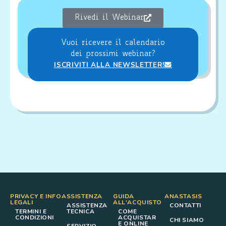
Rivedi il Webinar
Vuoi ricevere il calendario
dei prossimi webinar?
ISCRIVITI ALLA NEWSLETTER!
PRIVACY E INFO
ASSISTENZA
GUIDA
ANASTASIS
LEGALI
ALL'ACQUISTO
ASSISTENZA
CONTATTI
TERMINI E
TECNICA
COME
CONDIZIONI
ACQUISTAR
CHI SIAMO
E ONLINE
SERVIZIO