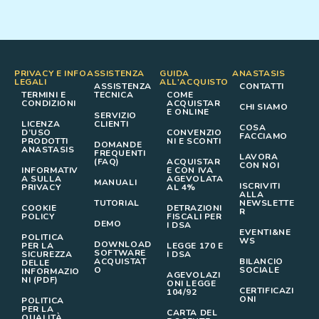
PRIVACY E INFO
ASSISTENZA
GUIDA
ANASTASIS
LEGALI
ALL'ACQUISTO
ASSISTENZA
CONTATTI
TERMINI E
TECNICA
COME
CONDIZIONI
ACQUISTAR
CHI SIAMO
E ONLINE
SERVIZIO
LICENZA
CLIENTI
COSA
D’USO
CONVENZIO
FACCIAMO
PRODOTTI
NI E SCONTI
DOMANDE
ANASTASIS
FREQUENTI
LAVORA
(FAQ)
ACQUISTAR
CON NOI
INFORMATIV
E CON IVA
A SULLA
AGEVOLATA
MANUALI
ISCRIVITI
PRIVACY
AL 4%
ALLA
TUTORIAL
NEWSLETTE
COOKIE
DETRAZIONI
R
POLICY
FISCALI PER
DEMO
I DSA
EVENTI&NE
POLITICA
WS
DOWNLOAD
PER LA
LEGGE 170 E
SOFTWARE
SICUREZZA
I DSA
ACQUISTAT
BILANCIO
DELLE
O
SOCIALE
INFORMAZIO
AGEVOLAZI
NI (PDF)
ONI LEGGE
CERTIFICAZI
104/92
ONI
POLITICA
PER LA
CARTA DEL
QUALITÀ