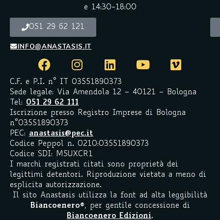
e 14:30-18:00
051 29 62 121
INFO@ANASTASIS.IT
C.F. e P.I. n° IT 03551890373
Sede legale: Via Amendola 12 – 40121 – Bologna
Tel:
051 29 62 111
Iscrizione presso Registro Imprese di Bologna
n°03551890373
PEC:
anastasis@pec.it
Codice Peppol n. 0210:03551890373
Codice SDI: M5UXCR1
I marchi registrati citati sono proprietà dei
legittimi detentori. Riproduzione vietata a meno di
esplicita autorizzazione.
Il sito Anastasis utilizza la font ad alta leggibilità
Biancoenero
®
, per gentile concessione di
Biancoenero Edizioni
.