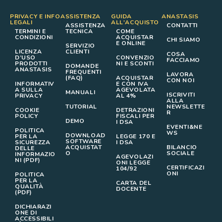
PRIVACY E INFO
ASSISTENZA
GUIDA
ANASTASIS
LEGALI
ALL'ACQUISTO
ASSISTENZA
CONTATTI
TERMINI E
TECNICA
COME
CONDIZIONI
ACQUISTAR
CHI SIAMO
E ONLINE
SERVIZIO
LICENZA
CLIENTI
COSA
D’USO
CONVENZIO
FACCIAMO
PRODOTTI
NI E SCONTI
DOMANDE
ANASTASIS
FREQUENTI
LAVORA
(FAQ)
ACQUISTAR
CON NOI
INFORMATIV
E CON IVA
A SULLA
AGEVOLATA
MANUALI
ISCRIVITI
PRIVACY
AL 4%
ALLA
TUTORIAL
NEWSLETTE
COOKIE
DETRAZIONI
R
POLICY
FISCALI PER
DEMO
I DSA
EVENTI&NE
POLITICA
WS
DOWNLOAD
PER LA
LEGGE 170 E
SOFTWARE
SICUREZZA
I DSA
ACQUISTAT
BILANCIO
DELLE
O
SOCIALE
INFORMAZIO
AGEVOLAZI
NI (PDF)
ONI LEGGE
CERTIFICAZI
104/92
ONI
POLITICA
PER LA
CARTA DEL
QUALITÀ
DOCENTE
(PDF)
DICHIARAZI
ONE DI
ACCESSIBILI