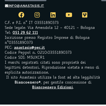
INFO@ANASTASIS.IT
C.F. e P.I. n° IT 03551890373
Sede legale: Via Amendola 12 – 40121 – Bologna
Tel:
051 29 62 111
Iscrizione presso Registro Imprese di Bologna
n°03551890373
PEC:
anastasis@pec.it
Codice Peppol n. 0210:03551890373
Codice SDI: M5UXCR1
I marchi registrati citati sono proprietà dei
legittimi detentori. Riproduzione vietata a meno di
esplicita autorizzazione.
Il sito Anastasis utilizza la font ad alta leggibilità
Biancoenero
®
, per gentile concessione di
Biancoenero Edizioni
.