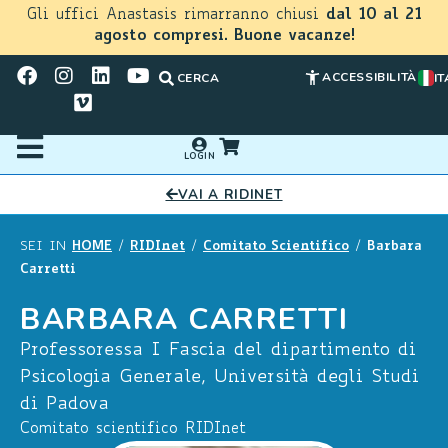
Gli uffici Anastasis rimarranno chiusi
dal 10 al 21
agosto compresi. Buone vacanze!
ACCESSIBILITÀ
CERCA
IT
LOGIN
VAI A RIDINET
HOME
RIDInet
Comitato Scientifico
Barbara
SEI IN
/
/
/
Carretti
BARBARA CARRETTI
Professoressa I Fascia del dipartimento di
Psicologia Generale, Università degli Studi
di Padova
Comitato scientifico RIDInet