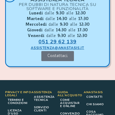
PER DUBBI DI NATURA TECNICA SU
SOFTWARE E FUNZIONALITÀ
Lunedì
dalle
9:30
alle
12:30
Martedì
dalle
14:30
alle
17:30
Mercoledì
dalle
9:30
alle
12:30
Giovedì
dalle
14:30
alle
17:30
Venerdì
dalle
9:30
alle
12:30
051 29 62 139
ASSISTENZA@ANASTASIS.IT
Contattaci
PRIVACY E INFO
ASSISTENZA
GUIDA
ANASTASIS
LEGALI
ALL'ACQUISTO
ASSISTENZA
CONTATTI
TERMINI E
TECNICA
COME
CONDIZIONI
ACQUISTAR
CHI SIAMO
E ONLINE
SERVIZIO
LICENZA
CLIENTI
COSA
D’USO
CONVENZIO
FACCIAMO