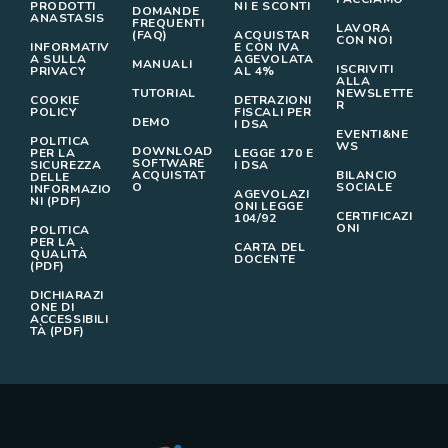
PRODOTTI
NI E SCONTI
DOMANDE
ANASTASIS
FREQUENTI
LAVORA
(FAQ)
ACQUISTAR
CON NOI
INFORMATIV
E CON IVA
A SULLA
AGEVOLATA
MANUALI
ISCRIVITI
PRIVACY
AL 4%
ALLA
TUTORIAL
NEWSLETTE
COOKIE
DETRAZIONI
R
POLICY
FISCALI PER
DEMO
I DSA
EVENTI&NE
POLITICA
WS
DOWNLOAD
PER LA
LEGGE 170 E
SOFTWARE
SICUREZZA
I DSA
ACQUISTAT
BILANCIO
DELLE
O
SOCIALE
INFORMAZIO
AGEVOLAZI
NI (PDF)
ONI LEGGE
CERTIFICAZI
104/92
ONI
POLITICA
PER LA
CARTA DEL
QUALITÀ
DOCENTE
(PDF)
DICHIARAZI
ONE DI
ACCESSIBILI
TÀ (PDF)