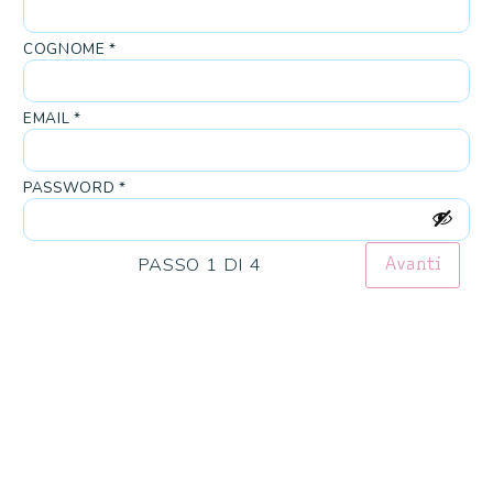
Po
Pu
COGNOME *
qu
CO
EMAIL *
C
A
PASSWORD *
Il
Se
pr
PASSO 1 DI 4
Avanti
cu
CO
I