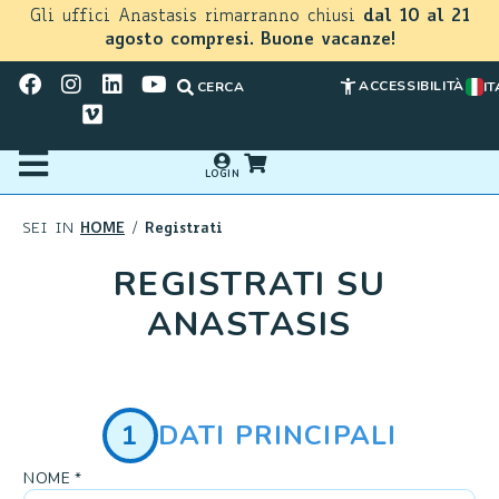
Gli uffici Anastasis rimarranno chiusi
dal 10 al 21
agosto compresi. Buone vacanze!
ACCESSIBILITÀ
CERCA
IT
LOGIN
HOME
Registrati
SEI IN
/
REGISTRATI SU
ANASTASIS
1
DATI PRINCIPALI
NOME *
Se