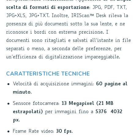
scelta di
formati di esportazione
: JPG, PDF, TXT,
JPG+XLS, JPG+TXT. Inoltre, IRIScan™ Desk rileva la
presenza di più documenti sotto la sua lente, e ne
riconosce i bordi con estrema precisione. I
documenti sono ritagliati e salvati all’istante in file
separati o meno, a seconda delle preferenze, per
un’efficienza di digitalizzazione impareggiabile.
CARATTERISTICHE TECNICHE
Velocità di acquisizione immagini:
60 pagine al
minuto
.
Sensore fotocamera:
13 Megapixel
(21 MB
estrapolati)
per immagini fino a
5376×4032
px
.
Frame Rate video:
30 fps
.