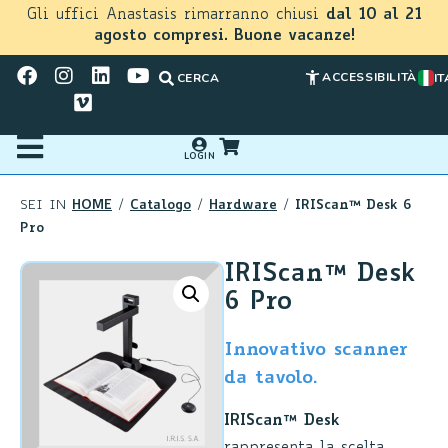
Gli uffici Anastasis rimarranno chiusi
dal 10 al 21
agosto compresi. Buone vacanze!
ACCESSIBILITÀ
CERCA
IT
LOGIN
HOME
Catalogo
Hardware
IRIScan™ Desk 6
SEI IN
/
/
/
Pro
IRIScan™ Desk
6 Pro
Innovativo scanner
da tavolo.
IRIScan™ Desk