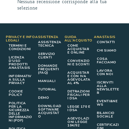
Nessuna recensione corrisponde alla tua
selezione
PRIVACY E INFO
ASSISTENZA
GUIDA
ANASTASIS
LEGALI
ALL'ACQUISTO
ASSISTENZA
CONTATTI
TERMINI E
TECNICA
COME
CONDIZIONI
ACQUISTAR
CHI SIAMO
E ONLINE
SERVIZIO
LICENZA
CLIENTI
COSA
D’USO
CONVENZIO
FACCIAMO
PRODOTTI
NI E SCONTI
DOMANDE
ANASTASIS
FREQUENTI
LAVORA
(FAQ)
ACQUISTAR
CON NOI
INFORMATIV
E CON IVA
A SULLA
AGEVOLATA
MANUALI
ISCRIVITI
PRIVACY
AL 4%
ALLA
TUTORIAL
NEWSLETTE
COOKIE
DETRAZIONI
R
POLICY
FISCALI PER
DEMO
I DSA
EVENTI&NE
POLITICA
WS
DOWNLOAD
PER LA
LEGGE 170 E
SOFTWARE
SICUREZZA
I DSA
ACQUISTAT
BILANCIO
DELLE
O
SOCIALE
INFORMAZIO
AGEVOLAZI
NI (PDF)
ONI LEGGE
CERTIFICAZI
104/92
ONI
POLITICA