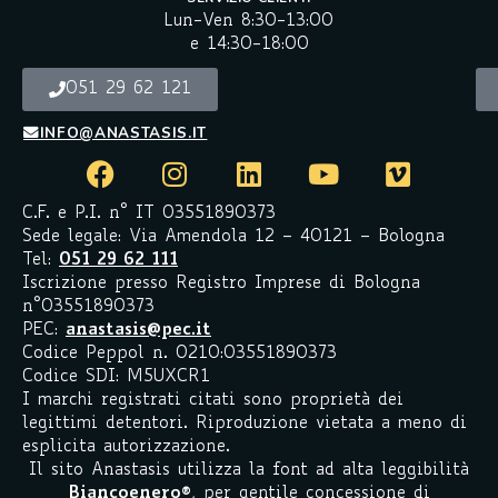
Lun-Ven 8:30-13:00
e 14:30-18:00
051 29 62 121
INFO@ANASTASIS.IT
C.F. e P.I. n° IT 03551890373
Sede legale: Via Amendola 12 – 40121 – Bologna
Tel:
051 29 62 111
Iscrizione presso Registro Imprese di Bologna
n°03551890373
PEC:
anastasis@pec.it
Codice Peppol n. 0210:03551890373
Codice SDI: M5UXCR1
I marchi registrati citati sono proprietà dei
legittimi detentori. Riproduzione vietata a meno di
esplicita autorizzazione.
Il sito Anastasis utilizza la font ad alta leggibilità
Biancoenero
®
, per gentile concessione di