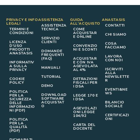
PRIVACY E INFO
ASSISTENZA
GUIDA
ANASTASIS
LEGALI
ALL'ACQUISTO
ASSISTENZA
CONTATTI
TERMINI E
TECNICA
COME
CONDIZIONI
ACQUISTAR
CHI SIAMO
E ONLINE
SERVIZIO
LICENZA
CLIENTI
COSA
D’USO
CONVENZIO
FACCIAMO
PRODOTTI
NI E SCONTI
DOMANDE
ANASTASIS
FREQUENTI
LAVORA
(FAQ)
ACQUISTAR
CON NOI
INFORMATIV
E CON IVA
A SULLA
AGEVOLATA
MANUALI
ISCRIVITI
PRIVACY
AL 4%
ALLA
TUTORIAL
NEWSLETTE
COOKIE
DETRAZIONI
R
POLICY
FISCALI PER
DEMO
I DSA
EVENTI&NE
POLITICA
WS
DOWNLOAD
PER LA
LEGGE 170 E
SOFTWARE
SICUREZZA
I DSA
ACQUISTAT
BILANCIO
DELLE
O
SOCIALE
INFORMAZIO
AGEVOLAZI
NI (PDF)
ONI LEGGE
CERTIFICAZI
104/92
ONI
POLITICA
PER LA
CARTA DEL
QUALITÀ
DOCENTE
(PDF)
DICHIARAZI