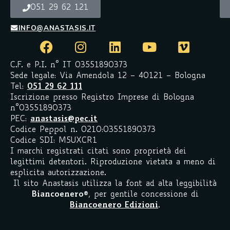
051 29 62 121
INFO@ANASTASIS.IT
C.F. e P.I. n° IT 03551890373
Sede legale: Via Amendola 12 – 40121 – Bologna
Tel:
051 29 62 111
Iscrizione presso Registro Imprese di Bologna
n°03551890373
PEC:
anastasis@pec.it
Codice Peppol n. 0210:03551890373
Codice SDI: M5UXCR1
I marchi registrati citati sono proprietà dei
legittimi detentori. Riproduzione vietata a meno di
esplicita autorizzazione.
Il sito Anastasis utilizza la font ad alta leggibilità
Biancoenero
®
, per gentile concessione di
Biancoenero Edizioni
.