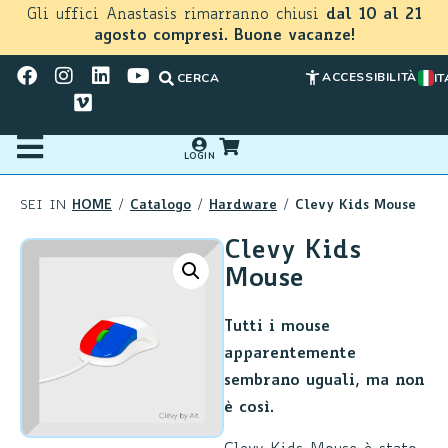
Gli uffici Anastasis rimarranno chiusi
dal 10 al 21
agosto compresi. Buone vacanze!
ACCESSIBILITÀ
CERCA
IT
LOGIN
HOME
Catalogo
Hardware
Clevy Kids Mouse
SEI IN
/
/
/
Clevy Kids
Mouse
Tutti i mouse
apparentemente
sembrano uguali, ma non
è così.