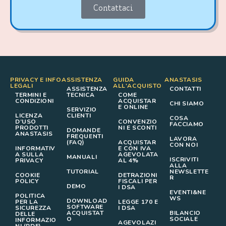
Contattaci
PRIVACY E INFO
ASSISTENZA
GUIDA
ANASTASIS
LEGALI
ALL'ACQUISTO
ASSISTENZA
CONTATTI
TERMINI E
TECNICA
COME
CONDIZIONI
ACQUISTAR
CHI SIAMO
E ONLINE
SERVIZIO
LICENZA
CLIENTI
COSA
D’USO
CONVENZIO
FACCIAMO
PRODOTTI
NI E SCONTI
DOMANDE
ANASTASIS
FREQUENTI
LAVORA
(FAQ)
ACQUISTAR
CON NOI
INFORMATIV
E CON IVA
A SULLA
AGEVOLATA
MANUALI
ISCRIVITI
PRIVACY
AL 4%
ALLA
TUTORIAL
NEWSLETTE
COOKIE
DETRAZIONI
R
POLICY
FISCALI PER
DEMO
I DSA
EVENTI&NE
POLITICA
WS
DOWNLOAD
PER LA
LEGGE 170 E
SOFTWARE
SICUREZZA
I DSA
ACQUISTAT
BILANCIO
DELLE
O
SOCIALE
INFORMAZIO
AGEVOLAZI