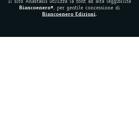
Il sito Anastasis utilizza la font ad alta leggibilità
Biancoenero
®
, per gentile concessione di
Biancoenero Edizioni
.