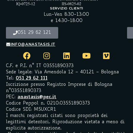
SERVIZIO CLIENTI
Lun-Ven 8:30-13:00
e 14:30-18:00
051 29 62 121
INFO@ANASTASIS.IT
C.F. e P.I. n° IT 03551890373
Sede legale: Via Amendola 12 – 40121 – Bologna
Tel:
051 29 62 111
Iscrizione presso Registro Imprese di Bologna
n°03551890373
PEC:
anastasis@pec.it
Codice Peppol n. 0210:03551890373
Codice SDI: M5UXCR1
I marchi registrati citati sono proprietà dei
legittimi detentori. Riproduzione vietata a meno di
esplicita autorizzazione.