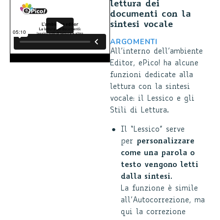
lettura dei
documenti con la
sintesi vocale
ARGOMENTI
All’interno dell’ambiente
Editor, ePico! ha alcune
funzioni dedicate alla
lettura con la sintesi
vocale: il Lessico e gli
Stili di Lettura.
Il “Lessico” serve
per
personalizzare
come una parola o
testo vengono letti
dalla sintesi
.
La funzione è simile
all’Autocorrezione, ma
qui la correzione