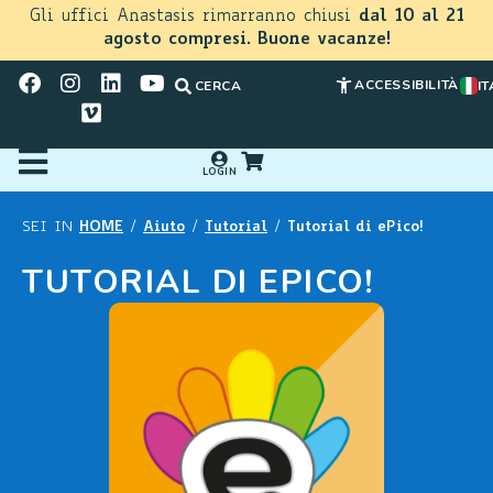
Gli uffici Anastasis rimarranno chiusi
dal 10 al 21
agosto compresi. Buone vacanze!
ACCESSIBILITÀ
CERCA
IT
LOGIN
HOME
Aiuto
Tutorial
Tutorial di ePico!
SEI IN
/
/
/
TUTORIAL DI EPICO!