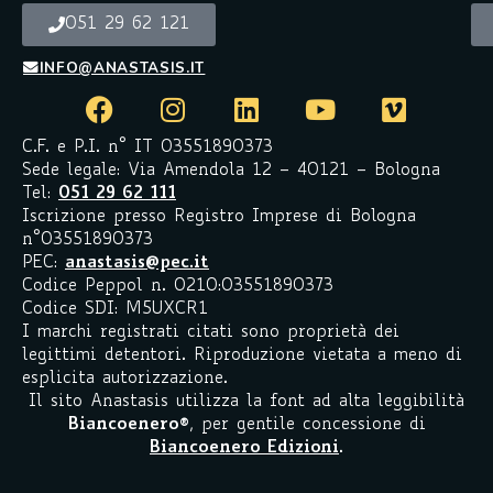
051 29 62 121
INFO@ANASTASIS.IT
C.F. e P.I. n° IT 03551890373
Sede legale: Via Amendola 12 – 40121 – Bologna
Tel:
051 29 62 111
Iscrizione presso Registro Imprese di Bologna
n°03551890373
PEC:
anastasis@pec.it
Codice Peppol n. 0210:03551890373
Codice SDI: M5UXCR1
I marchi registrati citati sono proprietà dei
legittimi detentori. Riproduzione vietata a meno di
esplicita autorizzazione.
Il sito Anastasis utilizza la font ad alta leggibilità
Biancoenero
®
, per gentile concessione di
Biancoenero Edizioni
.