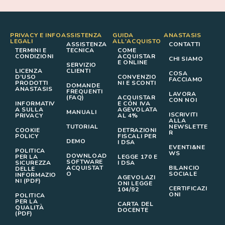
PRIVACY E INFO
ASSISTENZA
GUIDA
ANASTASIS
LEGALI
ALL'ACQUISTO
ASSISTENZA
CONTATTI
TERMINI E
TECNICA
COME
CONDIZIONI
ACQUISTAR
CHI SIAMO
E ONLINE
SERVIZIO
LICENZA
CLIENTI
COSA
D’USO
CONVENZIO
FACCIAMO
PRODOTTI
NI E SCONTI
DOMANDE
ANASTASIS
FREQUENTI
LAVORA
(FAQ)
ACQUISTAR
CON NOI
INFORMATIV
E CON IVA
A SULLA
AGEVOLATA
MANUALI
ISCRIVITI
PRIVACY
AL 4%
ALLA
TUTORIAL
NEWSLETTE
COOKIE
DETRAZIONI
R
POLICY
FISCALI PER
DEMO
I DSA
EVENTI&NE
POLITICA
WS
DOWNLOAD
PER LA
LEGGE 170 E
SOFTWARE
SICUREZZA
I DSA
ACQUISTAT
BILANCIO
DELLE
O
SOCIALE
INFORMAZIO
AGEVOLAZI
NI (PDF)
ONI LEGGE
CERTIFICAZI
104/92
ONI
POLITICA
PER LA
CARTA DEL
QUALITÀ
DOCENTE
(PDF)